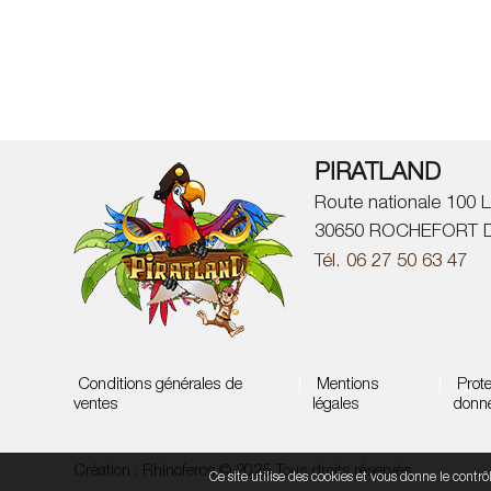
PIRATLAND
Route nationale 100 L
30650 ROCHEFORT 
Tél. 06 27 50 63 47
Conditions générales de
|
Mentions
|
Prote
ventes
légales
donn
Création :
Rhinoferos
© 2025 Tous droits réservés
Ce site utilise des cookies et vous donne le contr