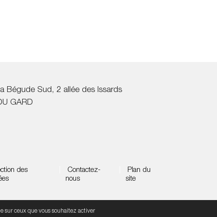
a Bégude Sud, 2 allée des Issards
DU GARD
ction des
|
Contactez-
|
Plan du
ées
nous
site
Tout accepter
Continuer sans accepter
Par
ôle sur ceux que vous souhaitez activer