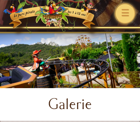
☰
Galerie