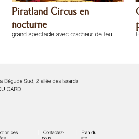
Piratland Circus en
nocturne
grand spectacle avec cracheur de feu
a Bégude Sud, 2 allée des Issards
DU GARD
ction des
|
Contactez-
|
Plan du
ées
nous
site